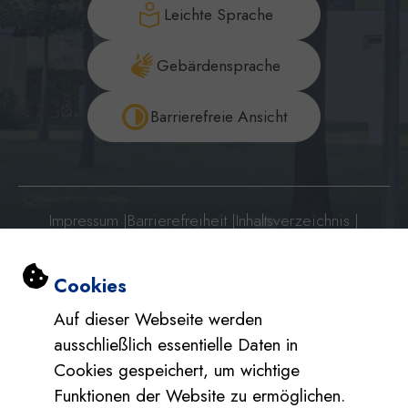
Leichte Sprache
Gebärdensprache
Barrierefreie Ansicht
Impressum
|
Barrierefreiheit
|
Inhaltsverzeichnis
|
Datenschutzerklärung
|
Datenschutzerklärung Social Media
Einstellungen zu Cookies und Barri
Cookies
Auf dieser Webseite werden
ausschließlich essentielle Daten in
Cookies gespeichert, um wichtige
Funktionen der Website zu ermöglichen.