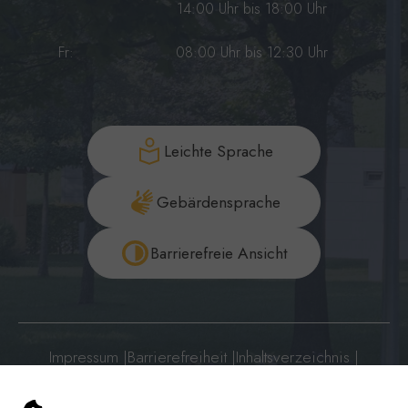
14:00 Uhr bis 18:00 Uhr
Fr:
08:00 Uhr bis 12:30 Uhr
Leichte Sprache
Gebärdensprache
Barrierefreie Ansicht
Impressum
|
Barrierefreiheit
|
Inhaltsverzeichnis
|
Datenschutzerklärung
|
Datenschutzerklärung Social Media