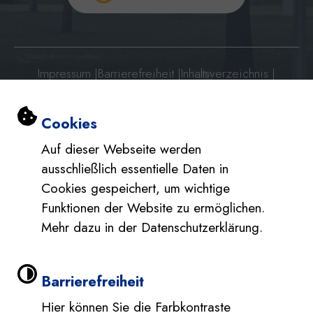
Impressum
|
Barrierefreiheit
|
Inhaltsverzeichnis
|
Datenschutzerklärung
|
Datenschutzerklärung Social Media
Einstellungen zu Cookies und Barri
Cookies
Auf dieser Webseite werden
ausschließlich essentielle Daten in
Cookies gespeichert, um wichtige
Funktionen der Website zu ermöglichen.
Mehr dazu in der Datenschutzerklärung.
Barrierefreiheit
Hier können Sie die Farbkontraste