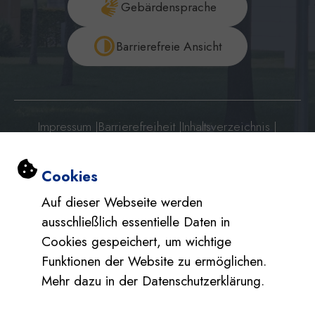
Gebärdensprache
Barrierefreie Ansicht
Impressum
|
Barrierefreiheit
|
Inhaltsverzeichnis
|
Datenschutzerklärung
|
Datenschutzerklärung Social Media
Einstellungen zu Cookies und Barri
Cookies
Auf dieser Webseite werden
ausschließlich essentielle Daten in
Cookies gespeichert, um wichtige
Funktionen der Website zu ermöglichen.
Mehr dazu in der Datenschutzerklärung.