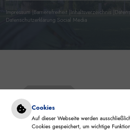
Impressum
|
Barrierefreiheit
|
Inhaltsverzeichnis
|
Datens
Datenschutzerklärung Social Media
Einstellungen zu Cookie
Cookies
Auf dieser Webseite werden ausschließlich
Cookies gespeichert, um wichtige Funktio