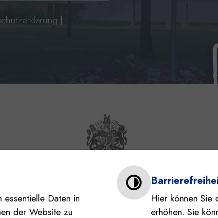
chutzerklärung
|
s und Barrierefreiheit
Barrierefreihei
 essentielle Daten in
Hier können Sie 
nen der Website zu
erhöhen. Sie könn