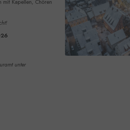
 mit Kapellen, Chören
cht!
026
uramt unter