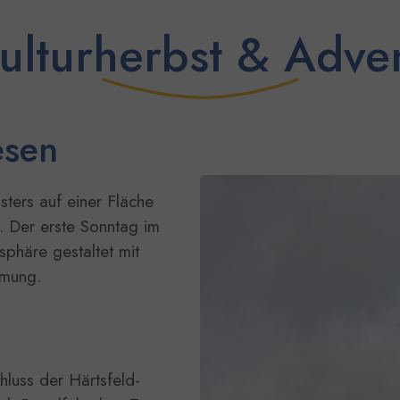
ulturherbst & Adve
esen
Show larger version
sters auf einer Fläche
 Der erste Sonntag im
sphäre gestaltet mit
hmung.
luss der Härtsfeld-