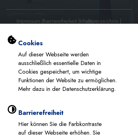
Impressum
|
Barrierefreiheit
|
Inhaltsverzeichnis
|
Datenschutzerklärung
|
Datenschutzerklärung Social Media
Einstellungen zu Cookies und Barri
Cookies
Auf dieser Webseite werden
ausschließlich essentielle Daten in
Cookies gespeichert, um wichtige
Funktionen der Website zu ermöglichen.
Mehr dazu in der Datenschutzerklärung.
Barrierefreiheit
Hier können Sie die Farbkontraste
auf dieser Webseite erhöhen. Sie