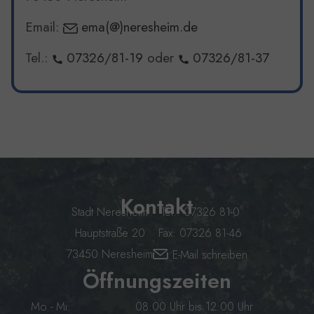
Email:
ema(@)neresheim.de
Tel.:
07326/81-19
oder
07326/81-37
Kontakt
Stadt Neresheim
Tel.: 07326 81-0
Hauptstraße 20
Fax: 07326 81-46
73450 Neresheim
E-Mail schreiben
Öffnungszeiten
Mo - Mi:
08:00 Uhr bis 12:00 Uhr