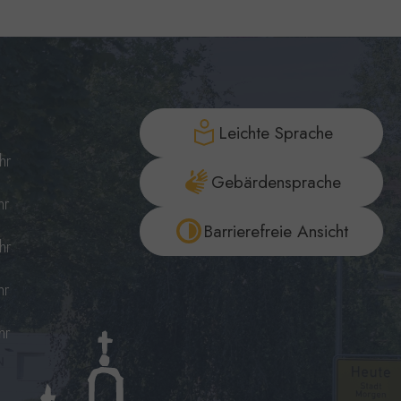
Leichte Sprache
hr
Gebärdensprache
hr
Barrierefreie Ansicht
hr
hr
hr