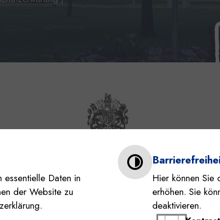
s und Barrierefreiheit
Barrierefreihei
 essentielle Daten in
Hier können Sie 
nen der Website zu
erhöhen. Sie könn
zerklärung.
deaktivieren.