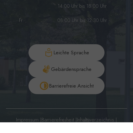
14:00 Uhr bis 18:00 Uhr
Fr:
08:00 Uhr bis 12:30 Uhr
Leichte Sprache
Gebärdensprache
Barrierefreie Ansicht
Impressum
|
Barrierefreiheit
|
Inhaltsverzeichnis
|
Datenschutzerklärung
|