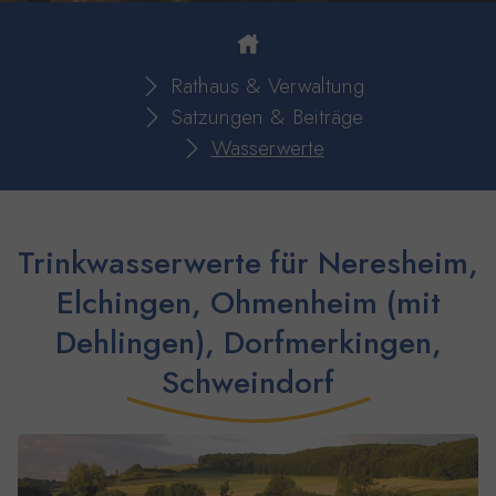
You are here:
Rathaus & Verwaltung
Satzungen & Beiträge
Wasserwerte
Trinkwasserwerte für Neresheim,
Elchingen, Ohmenheim (mit
Dehlingen), Dorfmerkingen,
Schweindorf
Show larger version for: